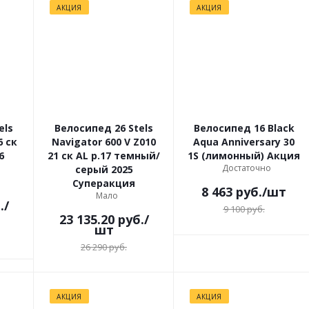
АКЦИЯ
АКЦИЯ
els
Велосипед 26 Stels
Велосипед 16 Black
6 ск
Navigator 600 V Z010
Aqua Anniversary 30
6
21 ск AL р.17 темный/
1S (лимонный) Акция
Достаточно
серый 2025
Суперакция
8 463
руб.
/шт
Мало
.
/
9 100
руб.
23 135.20
руб.
/
шт
26 290
руб.
АКЦИЯ
АКЦИЯ