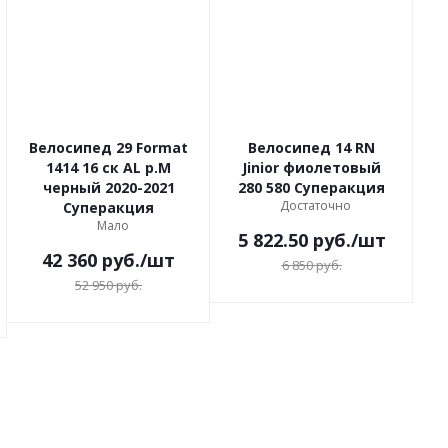
Велосипед 29 Format
Велосипед 14 RN
1414 16 ск AL р.M
Jinior фиолетовый
черный 2020-2021
280 580 Суперакция
Достаточно
Суперакция
Мало
5 822.50
руб.
/шт
42 360
руб.
/шт
6 850
руб.
52 950
руб.