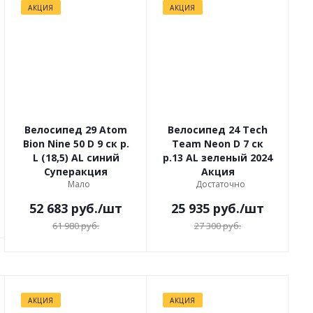
АКЦИЯ
АКЦИЯ
Велосипед 29 Atom
Велосипед 24 Tech
Bion Nine 50 D 9 ск р.
Team Neon D 7 ск
L (18,5) AL синий
р.13 AL зеленый 2024
Суперакция
Акция
Мало
Достаточно
52 683
руб.
/шт
25 935
руб.
/шт
61 980
руб.
27 300
руб.
АКЦИЯ
АКЦИЯ