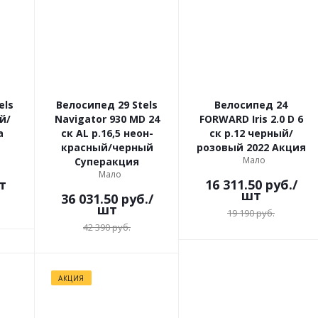
els
Велосипед 29 Stels
Велосипед 24
й/
Navigator 930 MD 24
FORWARD Iris 2.0 D 6
а
ск AL р.16,5 неон-
ск р.12 черный/
красный/черный
розовый 2022 Акция
Мало
Суперакция
Мало
т
16 311.50
руб.
/
шт
36 031.50
руб.
/
шт
19 190
руб.
42 390
руб.
АКЦИЯ