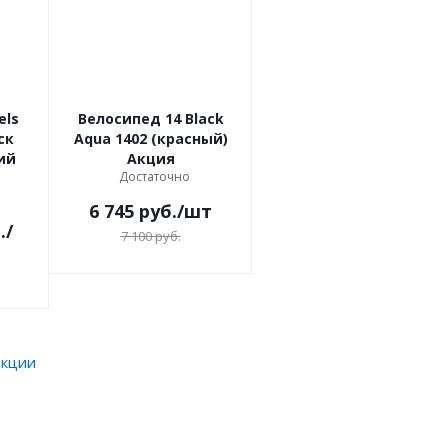
els
Велосипед 14 Black
ск
Aqua 1402 (красный)
ий
Акция
Достаточно
6 745
руб.
/шт
.
/
7 100
руб.
акции