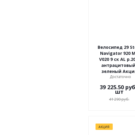
Велосипед 29 St
Navigator 920 
V020 9 ск AL р.20
антрацитовый
зеленый Акци
Достаточно
39 225.50
руб
шт
41 290
руб.
АКЦИЯ