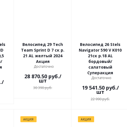
els
Велосипед 29 Tech
Велосипед 26 Stels
MD
Team Sprint D 7 ск р.
Navigator 590 V K010
,5
21 AL желтый 2024
21ск р.18 AL
/
Акция
бордовый/
Достаточно
я
салатовый
Суперакция
28 870.50
руб.
/
Достаточно
шт
.
/
19 541.50
руб.
/
30 390
руб.
шт
22 990
руб.
АКЦИЯ
АКЦИЯ