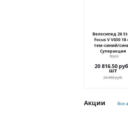
Велосипед 26 St
Focus V V030 18 
тем-синий/син
Суперакция
Мало
20 816.50
руб
шт
24 490
руб.
Акции
Все 
10
5