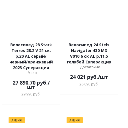
Велосипед 28 Stark
Велосипед 24 Stels
Terros 28.2 V 21 ск.
Navigator 430 MD
р.20 AL серый/
V010 6 ск AL р.11,5
черный/оранжевый
голубой Суперакция
Достаточно
2023 Суперакция
Мало
24 021
руб.
/шт
27 890.70
руб.
/
26 690
руб.
шт
29 990
руб.
АКЦИЯ
АКЦИЯ